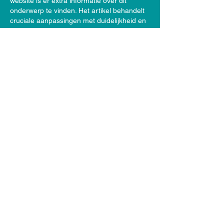
website is er extra informatie over dit 
onderwerp te vinden. Het artikel behandelt 
cruciale aanpassingen met duidelijkheid en 
precisie.
Like
Sabine Schrader
Oct 30, 2023
absolutely adorable!😍
Like
Join Our Mailing