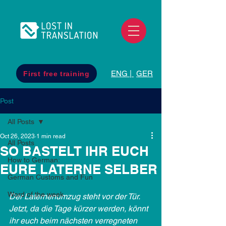
ENG |
GER
First free training
Post
All Posts
Oct 26, 2023
1 min read
All Posts
SO BASTELT IHR EUCH
How to German:
EURE LATERNE SELBER
German Customs and Fun
Word of the week
Der Laternenumzug steht vor der Tür. 
Jetzt, da die Tage kürzer werden, könnt 
ihr euch beim nächsten verregneten 